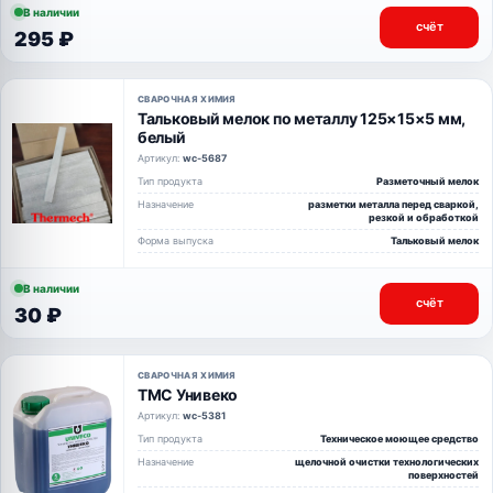
В наличии
счёт
295 ₽
СВАРОЧНАЯ ХИМИЯ
Тальковый мелок по металлу 125×15×5 мм,
белый
Артикул:
wc-5687
Тип продукта
Разметочный мелок
Назначение
разметки металла перед сваркой,
резкой и обработкой
Форма выпуска
Тальковый мелок
В наличии
счёт
30 ₽
СВАРОЧНАЯ ХИМИЯ
ТМС Унивеко
Артикул:
wc-5381
Тип продукта
Техническое моющее средство
Назначение
щелочной очистки технологических
поверхностей