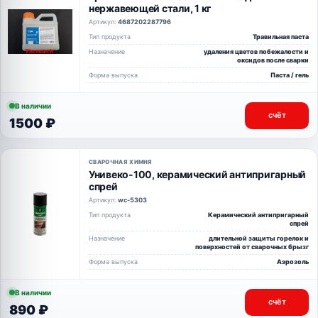
нержавеющей стали, 1 кг
Артикул:
4687202287796
Тип продукта
Травильная паста
Назначение
удаления цветов побежалости и
оксидов после сварки
Форма выпуска
Паста / гель
В наличии
счёт
1500 ₽
СВАРОЧНАЯ ХИМИЯ
Унивеко-100, керамический антипригарный
спрей
Артикул:
wc-5303
Тип продукта
Керамический антипригарный
спрей
Назначение
длительной защиты горелок и
поверхностей от сварочных брызг
Форма выпуска
Аэрозоль
В наличии
счёт
890 ₽