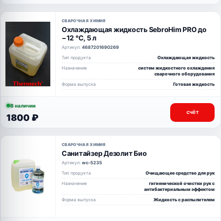
СВАРОЧНАЯ ХИМИЯ
Охлаждающая жидкость SebroHim PRO до
−12 °C, 5 л
Артикул:
4687201690269
Тип продукта
Охлаждающая жидкость
Назначение
систем жидкостного охлаждения
сварочного оборудования
Форма выпуска
Готовая жидкость
В наличии
счёт
1800 ₽
СВАРОЧНАЯ ХИМИЯ
Санитайзер Дезолит Био
Артикул:
wc-5235
Тип продукта
Очищающее средство для рук
Назначение
гигиенической очистки рук с
антибактериальным эффектом
Форма выпуска
Жидкость с распылителем