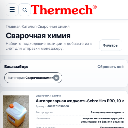
☰
Главная
›
Каталог
›
Сварочная химия
Сварочная химия
Найдите подходящие позиции и добавьте их в
Фильтры
счёт для отправки менеджеру.
Ваш выбор:
Сбросить всё
×
Категория:
Сварочная химия
СВАРОЧНАЯ ХИМИЯ
Антипригарная жидкость SebroHim PRO, 10 л
Артикул:
4687201690306
Тип продукта
Антипригарная жидкость
Назначение
защиты металлоконструкций и
зоны сварки от брызг и окалины
Форма выпуска
Готовая жидкость