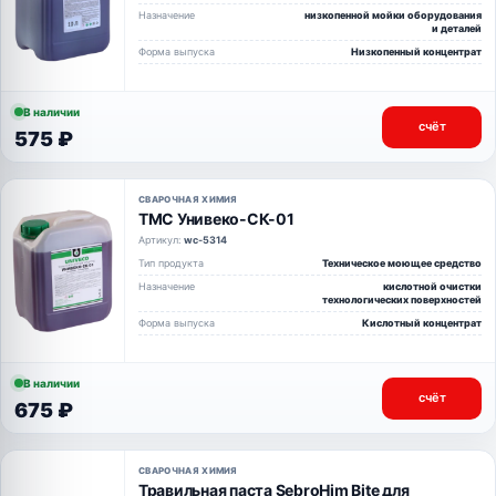
Назначение
низкопенной мойки оборудования
и деталей
Форма выпуска
Низкопенный концентрат
В наличии
счёт
575 ₽
СВАРОЧНАЯ ХИМИЯ
ТМС Унивеко-СК-01
Артикул:
wc-5314
Тип продукта
Техническое моющее средство
Назначение
кислотной очистки
технологических поверхностей
Форма выпуска
Кислотный концентрат
В наличии
счёт
675 ₽
СВАРОЧНАЯ ХИМИЯ
Травильная паста SebroHim Bite для