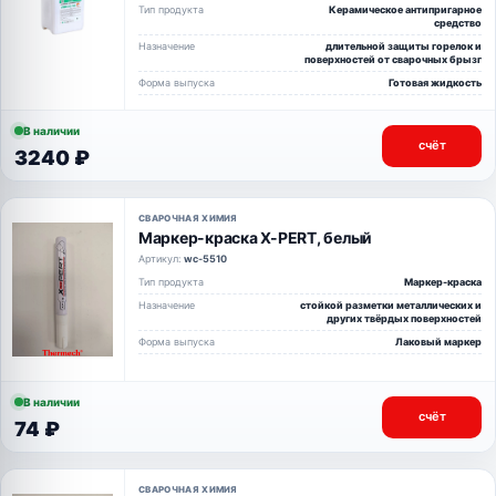
Тип продукта
Керамическое антипригарное
средство
Назначение
длительной защиты горелок и
поверхностей от сварочных брызг
Форма выпуска
Готовая жидкость
В наличии
счёт
3240 ₽
СВАРОЧНАЯ ХИМИЯ
Маркер-краска X-PERT, белый
Артикул:
wc-5510
Тип продукта
Маркер-краска
Назначение
стойкой разметки металлических и
других твёрдых поверхностей
Форма выпуска
Лаковый маркер
В наличии
счёт
74 ₽
СВАРОЧНАЯ ХИМИЯ