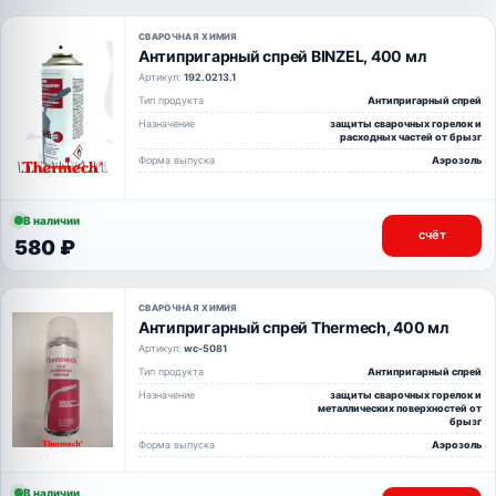
СВАРОЧНАЯ ХИМИЯ
Антипригарный спрей BINZEL, 400 мл
Артикул:
192.0213.1
Тип продукта
Антипригарный спрей
Назначение
защиты сварочных горелок и
расходных частей от брызг
Форма выпуска
Аэрозоль
В наличии
счёт
580 ₽
СВАРОЧНАЯ ХИМИЯ
Антипригарный спрей Thermech, 400 мл
Артикул:
wc-5081
Тип продукта
Антипригарный спрей
Назначение
защиты сварочных горелок и
металлических поверхностей от
брызг
Форма выпуска
Аэрозоль
В наличии