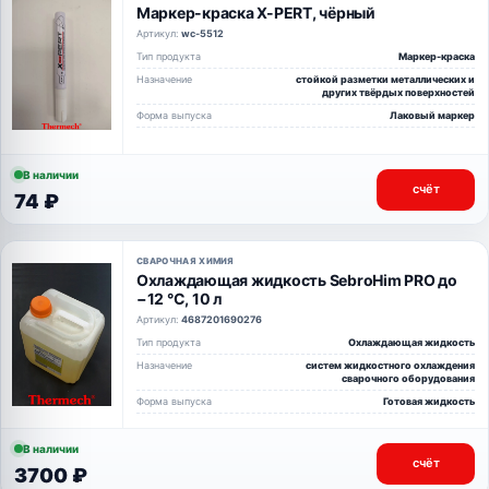
Маркер-краска X-PERT, чёрный
Артикул:
wc-5512
Тип продукта
Маркер-краска
Назначение
стойкой разметки металлических и
других твёрдых поверхностей
Форма выпуска
Лаковый маркер
В наличии
счёт
74 ₽
СВАРОЧНАЯ ХИМИЯ
Охлаждающая жидкость SebroHim PRO до
−12 °C, 10 л
Артикул:
4687201690276
Тип продукта
Охлаждающая жидкость
Назначение
систем жидкостного охлаждения
сварочного оборудования
Форма выпуска
Готовая жидкость
В наличии
счёт
3700 ₽