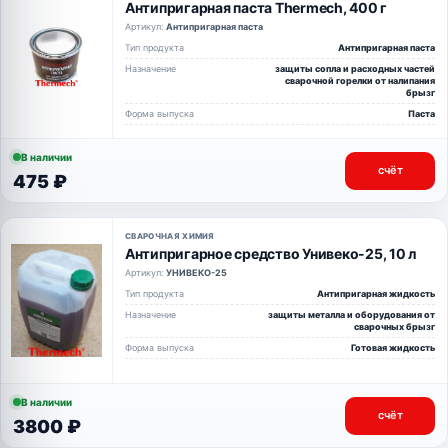
Антипригарная паста Thermech, 400 г
Артикул:
Антипригарная паста
Тип продукта
Антипригарная паста
Назначение
защиты сопла и расходных частей
сварочной горелки от налипания
брызг
Форма выпуска
Паста
В наличии
счёт
475 ₽
СВАРОЧНАЯ ХИМИЯ
Антипригарное средство Унивеко-25, 10 л
Артикул:
УНИВЕКО-25
Тип продукта
Антипригарная жидкость
Назначение
защиты металла и оборудования от
сварочных брызг
Форма выпуска
Готовая жидкость
В наличии
счёт
3800 ₽