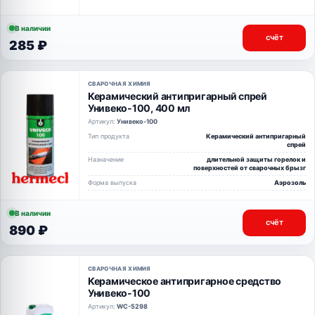
В наличии
счёт
285 ₽
СВАРОЧНАЯ ХИМИЯ
Керамический антипригарный спрей
Унивеко-100, 400 мл
Артикул:
Унивеко-100
Тип продукта
Керамический антипригарный
спрей
Назначение
длительной защиты горелок и
поверхностей от сварочных брызг
Форма выпуска
Аэрозоль
В наличии
счёт
890 ₽
СВАРОЧНАЯ ХИМИЯ
Керамическое антипригарное средство
Унивеко-100
Артикул:
WC-5298