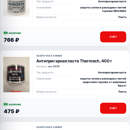
Тип продукта
Антипригарная паста
Назначение
защиты сопла и расходных частей
горелки MIG/MAG
Форма выпуска
Паста
В наличии
счёт
766 ₽
СВАРОЧНАЯ ХИМИЯ
Антипригарная паста Thermech, 400 г
Артикул:
wc-5074
Тип продукта
Антипригарная паста
Назначение
защиты сопла и расходных частей
сварочной горелки от налипания
брызг
Форма выпуска
Паста
В наличии
счёт
475 ₽
СВАРОЧНАЯ ХИМИЯ