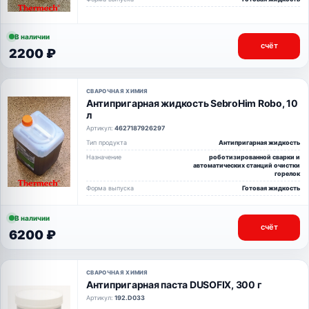
В наличии
счёт
2200 ₽
СВАРОЧНАЯ ХИМИЯ
Антипригарная жидкость SebroHim Robo, 10
л
Артикул:
4627187926297
Тип продукта
Антипригарная жидкость
Назначение
роботизированной сварки и
автоматических станций очистки
горелок
Форма выпуска
Готовая жидкость
В наличии
счёт
6200 ₽
СВАРОЧНАЯ ХИМИЯ
Антипригарная паста DUSOFIX, 300 г
Артикул:
192.D033