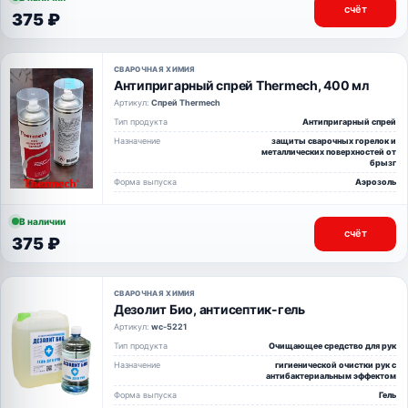
счёт
375 ₽
СВАРОЧНАЯ ХИМИЯ
Антипригарный спрей Thermech, 400 мл
Артикул:
Спрей Thermech
Тип продукта
Антипригарный спрей
Назначение
защиты сварочных горелок и
металлических поверхностей от
брызг
Форма выпуска
Аэрозоль
В наличии
счёт
375 ₽
СВАРОЧНАЯ ХИМИЯ
Дезолит Био, антисептик-гель
Артикул:
wc-5221
Тип продукта
Очищающее средство для рук
Назначение
гигиенической очистки рук с
антибактериальным эффектом
Форма выпуска
Гель