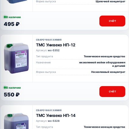
Форма выпуска
Щелочной концентрат
В наличии
счёт
495 ₽
СВАРОЧНАЯ ХИМИЯ
ТМС Унивеко НП-12
Артикул:
wc-5352
Тип продукта
Техническое моющее средство
Назначение
низкопенной мойки оборудования
и деталей
Форма выпуска
Низкопенный концентрат
В наличии
счёт
550 ₽
СВАРОЧНАЯ ХИМИЯ
ТМС Унивеко НП-14
Артикул:
wc-5328
Тип продукта
Техническое моющее средство